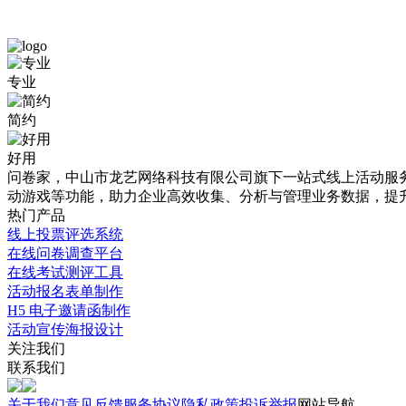
问
小
专业
卷
学
简约
调
六
研
年
好用
问卷家，中山市龙艺网络科技有限公司旗下一站式线上活动服务平
免
级
动游戏等功能，助力企业高效收集、分析与管理业务数据，提
费
数
热门产品
线上投票评选系统
模
学
在线问卷调查平台
板
下
在线考试测评工具
活动报名表单制作
详
册
H5 电子邀请函制作
情
线
活动宣传海报设计
关注我们
介
上
联系我们
绍
教
关于我们
意见反馈
服务协议
隐私政策
投诉举报
网站导航