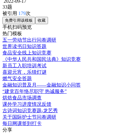
2022-09-17
33题
被引用
179
次
免费引用该模板
收藏
手机扫码预览
热门模板
五一劳动节出行问卷调研
世界读书日知识答题
食品安全线上知识竞赛
《中华人民共和国民法典》知识竞赛
新员工入职培训考试
喜迎元宵，乐猜灯谜
燃气安全答题
金融知识普及月——金融知识小问答
“建党百年恪尽职守 热诚服务”
烘焙食品市场调查
课外学习进度情况反馈
古诗词知识竞赛题-龙艺秀
关于国际护士节问卷调研
每日网课签到打卡
分享