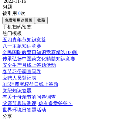
2022-11-16
54题
被引用
0
次
免费引用该模板
收藏
手机扫码预览
热门模板
五四青年节知识竞答
八一主题知识竞赛
全民国防教育日知识竞赛精选100题
传承弘扬中医药文化精髓知识竞赛
安全生产月线上答题活动
春节习俗调查问卷
应聘人员登记表
315消费者权益日线上答题
党纪知识答题
有关于母亲节的问卷调查
父亲节趣味测评| 你有多爱爸爸？
世界环境日答题活动
分享