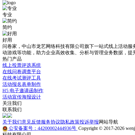
问
霍
专业
卷
尔
简约
调
果
研
斯
好用
问卷家，中山市龙艺网络科技有限公司旗下一站式线上活动服务平
免
经
动游戏等功能，助力企业高效收集、分析与管理业务数据，提
费
济
热门产品
线上投票评选系统
模
开
在线问卷调查平台
板
发
在线考试测评工具
活动报名表单制作
详
区
H5 电子邀请函制作
情
（市）
活动宣传海报设计
关注我们
介
党
联系我们
绍
员
关于我们
意见反馈
服务协议
隐私政策
投诉举报
网站导航
党
公安备案号：44200002444936号
Copyright © 2017-2026 wenju
本
科技有限公司