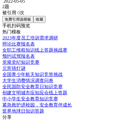
2022-05-05
2题
被引用
0
次
免费引用该模板
收藏
手机扫码预览
热门模板
2023年度员工培训需求调研
辩论比赛报名表
女职工维权知识线上答题挑战赛
预约试驾报名表
党规党纪知识竞赛
元宵猜灯谜
全国青少年航天知识竞答挑战
大学生消费情况调查问卷
全民国防安全教育日知识竞赛
创建文明城市应知应会线上答题
中小学生安全教育知识竞赛
紧急救护进校园，安全教育伴成长
世界地球日知识答题
分享