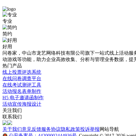
免
鑫
专业
费
天
简约
模
芙
板
蓉
好用
问卷家，中山市龙艺网络科技有限公司旗下一站式线上活动服务平
详
防
动游戏等功能，助力企业高效收集、分析与管理业务数据，提
情
水
热门产品
线上投票评选系统
介
施
在线问卷调查平台
绍
工
在线考试测评工具
活动报名表单制作
解
H5 电子邀请函制作
本
决
活动宣传海报设计
站
关注我们
提
方
联系我们
供
案。
海
关于我们
意见反馈
服务协议
隐私政策
投诉举报
网站导航
量
-
公安备案号：44200002444936号
Copyright © 2017-2026 wenju