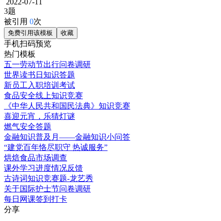
2022-07-11
3题
被引用
0
次
免费引用该模板
收藏
手机扫码预览
热门模板
五一劳动节出行问卷调研
世界读书日知识答题
新员工入职培训考试
食品安全线上知识竞赛
《中华人民共和国民法典》知识竞赛
喜迎元宵，乐猜灯谜
燃气安全答题
金融知识普及月——金融知识小问答
“建党百年恪尽职守 热诚服务”
烘焙食品市场调查
课外学习进度情况反馈
古诗词知识竞赛题-龙艺秀
关于国际护士节问卷调研
每日网课签到打卡
分享