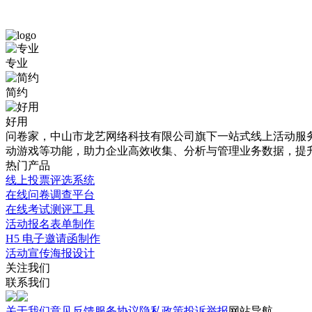
问
慈
专业
卷
华
简约
调
臻
研
品
好用
问卷家，中山市龙艺网络科技有限公司旗下一站式线上活动服务平
2022XXX
免
动游戏等功能，助力企业高效收集、分析与管理业务数据，提
大
费
热门产品
线上投票评选系统
赛
模
在线问卷调查平台
-
板
在线考试测评工具
题
活动报名表单制作
详
H5 电子邀请函制作
目
情
活动宣传海报设计
详
关注我们
介
联系我们
情
绍
关于我们
意见反馈
服务协议
隐私政策
投诉举报
网站导航