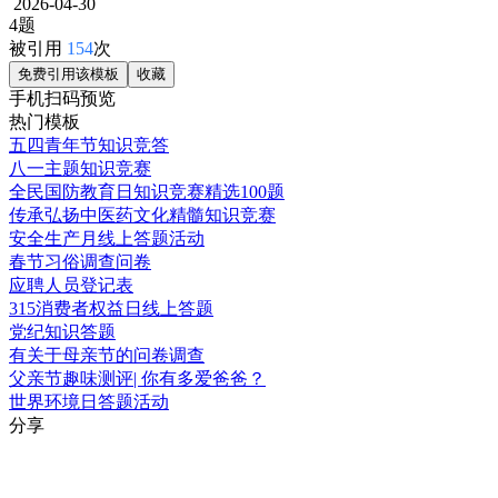
2026-04-30
4题
被引用
154
次
免费引用该模板
收藏
手机扫码预览
热门模板
五四青年节知识竞答
八一主题知识竞赛
全民国防教育日知识竞赛精选100题
传承弘扬中医药文化精髓知识竞赛
安全生产月线上答题活动
春节习俗调查问卷
应聘人员登记表
315消费者权益日线上答题
党纪知识答题
有关于母亲节的问卷调查
父亲节趣味测评| 你有多爱爸爸？
世界环境日答题活动
分享