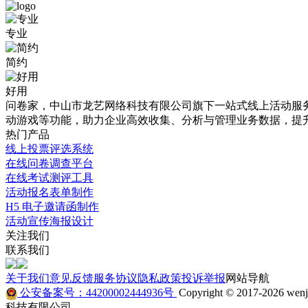
问
读
专业
卷
书
简约
调
周
研
打
好用
问卷家，中山市龙艺网络科技有限公司旗下一站式线上活动服务平
免
卡
动游戏等功能，助力企业高效收集、分析与管理业务数据，提
-
费
热门产品
线上投票评选系统
题
模
在线问卷调查平台
目
板
在线考试测评工具
活动报名表单制作
详
详
H5 电子邀请函制作
情
情
活动宣传海报设计
关注我们
介
题
联系我们
绍
型：
关于我们
意见反馈
服务协议
隐私政策
投诉举报
网站导航
单
公安备案号：44200002444936号
Copyright © 2017-2026 wenju
选
简
科技有限公司
填