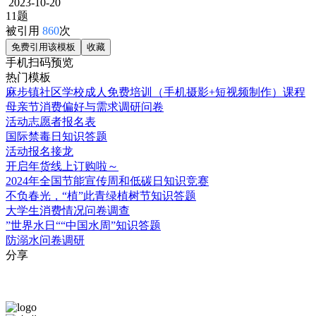
2023-10-20
11题
被引用
860
次
免费引用该模板
收藏
手机扫码预览
热门模板
麻步镇社区学校成人免费培训（手机摄影+短视频制作）课程
母亲节消费偏好与需求调研问卷
活动志愿者报名表
国际禁毒日知识答题
活动报名接龙
开启年货线上订购啦～
2024年全国节能宣传周和低碳日知识竞赛
不负春光，“植”此青绿植树节知识答题
大学生消费情况问卷调查
”世界水日““中国水周”知识答题
防溺水问卷调研
分享