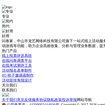
免
丰
专业
费
连
简约
模
实
板
业
好用
问卷家，中山市龙艺网络科技有限公司旗下一站式线上活动服务平
详
摄
动游戏等功能，助力企业高效收集、分析与管理业务数据，提
情
影
热门产品
线上投票评选系统
介
比
在线问卷调查平台
绍
赛
在线考试测评工具
活动报名表单制作
活
H5 电子邀请函制作
本
动
活动宣传海报设计
站
关注我们
提
总
联系我们
供
评
海
关于我们
意见反馈
服务协议
隐私政策
投诉举报
网站导航
量
价
公安备案号：44200002444936号
Copyright © 2017-2026 wenju