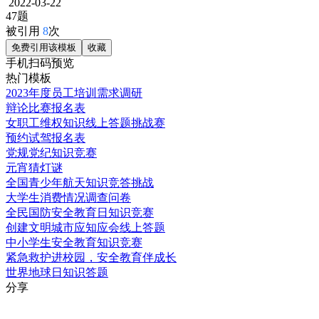
2022-03-22
47题
被引用
8
次
免费引用该模板
收藏
手机扫码预览
热门模板
2023年度员工培训需求调研
辩论比赛报名表
女职工维权知识线上答题挑战赛
预约试驾报名表
党规党纪知识竞赛
元宵猜灯谜
全国青少年航天知识竞答挑战
大学生消费情况调查问卷
全民国防安全教育日知识竞赛
创建文明城市应知应会线上答题
中小学生安全教育知识竞赛
紧急救护进校园，安全教育伴成长
世界地球日知识答题
分享