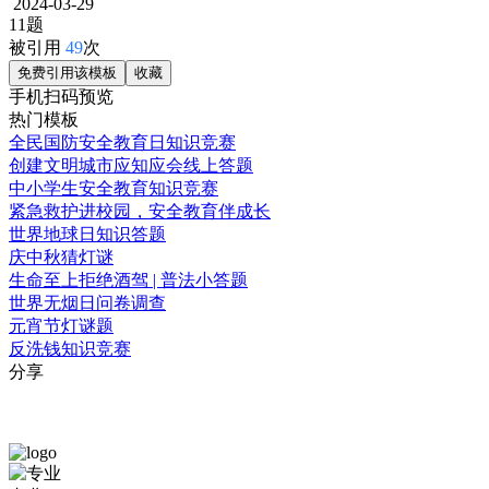
2024-03-29
11题
被引用
49
次
免费引用该模板
收藏
手机扫码预览
热门模板
全民国防安全教育日知识竞赛
创建文明城市应知应会线上答题
中小学生安全教育知识竞赛
紧急救护进校园，安全教育伴成长
世界地球日知识答题
庆中秋猜灯谜
生命至上拒绝酒驾 | 普法小答题
世界无烟日问卷调查
元宵节灯谜题
反洗钱知识竞赛
分享
免
大