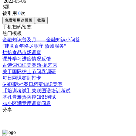
2022-05-06
5题
被引用
0
次
免费引用该模板
收藏
手机扫码预览
热门模板
金融知识普及月——金融知识小问答
“建党百年恪尽职守 热诚服务”
烘焙食品市场调查
课外学习进度情况反馈
古诗词知识竞赛题-龙艺秀
关于国际护士节问卷调研
每日网课签到打卡
6•9国际档案日档案知识竞赛
【培训考试】关联图谱培训考试
基孔肯雅热防控知识测试
xx小区满意度调查问卷
分享