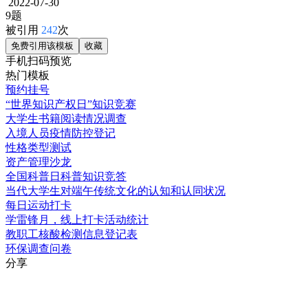
2022-07-30
9题
被引用
242
次
免费引用该模板
收藏
手机扫码预览
热门模板
预约挂号
“世界知识产权日”知识竞赛
大学生书籍阅读情况调查
入境人员疫情防控登记
性格类型测试
资产管理沙龙
全国科普日科普知识竞答
当代大学生对端午传统文化的认知和认同状况
每日运动打卡
学雷锋月，线上打卡活动统计
教职工核酸检测信息登记表
环保调查问卷
分享