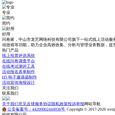
报
【防
专业
名
疫
简约
表
专
单
题】
好用
问卷家，中山市龙艺网络科技有限公司旗下一站式线上活动服务平
免
新
动游戏等功能，助力企业高效收集、分析与管理业务数据，提
费
型
热门产品
线上投票评选系统
模
冠
在线问卷调查平台
板
状
在线考试测评工具
活动报名表单制作
详
病
H5 电子邀请函制作
情
毒
活动宣传海报设计
关注我们
介
疫
联系我们
绍
情
关于我们
意见反馈
服务协议
隐私政策
投诉举报
网站导航
上
公安备案号：44200002444936号
Copyright © 2017-2026 wenju
优
科技有限公司