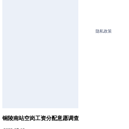
铜陵南站空岗工资分配意愿调查