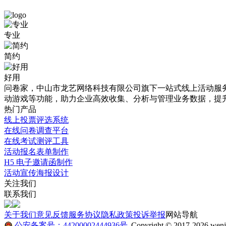
免
铜
专业
费
陵
简约
模
南
板
站
好用
问卷家，中山市龙艺网络科技有限公司旗下一站式线上活动服务平
详
空
动游戏等功能，助力企业高效收集、分析与管理业务数据，提
情
岗
热门产品
线上投票评选系统
介
工
在线问卷调查平台
绍
资
在线考试测评工具
活动报名表单制作
分
H5 电子邀请函制作
本
配
活动宣传海报设计
站
关注我们
提
意
联系我们
供
愿
海
关于我们
意见反馈
服务协议
隐私政策
投诉举报
网站导航
量
调
公安备案号：44200002444936号
Copyright © 2017-2026 wenju