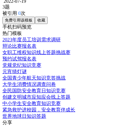
2022-07-19
3题
被引用
0
次
免费引用该模板
收藏
手机扫码预览
热门模板
2023年度员工培训需求调研
辩论比赛报名表
女职工维权知识线上答题挑战赛
预约试驾报名表
党规党纪知识竞赛
元宵猜灯谜
全国青少年航天知识竞答挑战
大学生消费情况调查问卷
全民国防安全教育日知识竞赛
创建文明城市应知应会线上答题
中小学生安全教育知识竞赛
紧急救护进校园，安全教育伴成长
世界地球日知识答题
分享