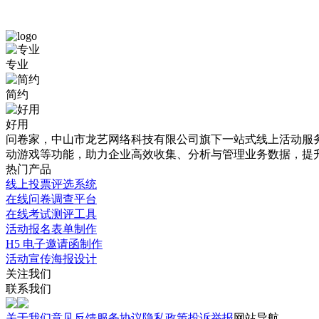
免
后
专业
费
疫
简约
模
情
板
时
好用
问卷家，中山市龙艺网络科技有限公司旗下一站式线上活动服务平
详
代
动游戏等功能，助力企业高效收集、分析与管理业务数据，提
情
生
热门产品
线上投票评选系统
介
活
在线问卷调查平台
绍
方
在线考试测评工具
活动报名表单制作
式
H5 电子邀请函制作
本
的
活动宣传海报设计
站
关注我们
提
改
联系我们
供
变
海
关于我们
意见反馈
服务协议
隐私政策
投诉举报
网站导航