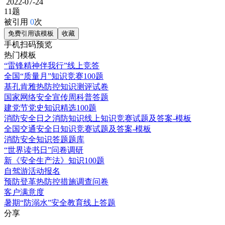
2022-07-24
11题
被引用
0
次
免费引用该模板
收藏
手机扫码预览
热门模板
“雷锋精神伴我行”线上竞答
全国“质量月”知识竞赛100题
基孔肯雅热防控知识测评试卷
国家网络安全宣传周科普答题
建党节党史知识精选100题
消防安全日之消防知识线上知识竞赛试题及答案-模板
全国交通安全日知识竞赛试题及答案-模板
消防安全知识答题题库
“世界读书日”问卷调研
新《安全生产法》知识100题
自驾游活动报名
预防登革热防控措施调查问卷
客户满意度
暑期“防溺水”安全教育线上答题
分享