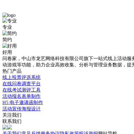
免
米
专业
费
小
简约
模
甜
板
市
好用
问卷家，中山市龙艺网络科技有限公司旗下一站式线上活动服务平
详
场
动游戏等功能，助力企业高效收集、分析与管理业务数据，提
情
调
热门产品
线上投票评选系统
介
查
在线问卷调查平台
-
绍
在线考试测评工具
活动报名表单制作
题
H5 电子邀请函制作
本
目
活动宣传海报设计
站
关注我们
详
提
联系我们
供
情
海
关于我们
意见反馈
服务协议
隐私政策
投诉举报
网站导航