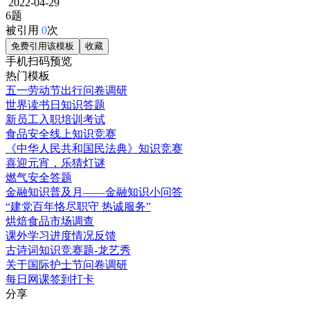
2022-04-29
6题
被引用
0
次
免费引用该模板
收藏
手机扫码预览
热门模板
五一劳动节出行问卷调研
世界读书日知识答题
新员工入职培训考试
食品安全线上知识竞赛
《中华人民共和国民法典》知识竞赛
喜迎元宵，乐猜灯谜
燃气安全答题
金融知识普及月——金融知识小问答
“建党百年恪尽职守 热诚服务”
烘焙食品市场调查
课外学习进度情况反馈
古诗词知识竞赛题-龙艺秀
关于国际护士节问卷调研
每日网课签到打卡
分享