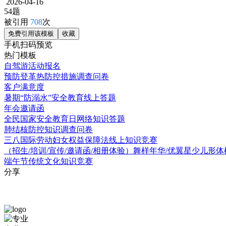
2026-04-16
54题
被引用
708
次
免费引用该模板
收藏
手机扫码预览
热门模板
自驾游活动报名
预防登革热防控措施调查问卷
客户满意度
暑期“防溺水”安全教育线上答题
年会邀请函
全民国家安全教育日网络知识答题
肺结核防控知识调查问卷
三八国际劳动妇女权益保障法线上知识竞赛
（招生/培训/宣传/邀请函/相册体验）舞样年华/优翼星少儿形
端午节传统文化知识竞赛
分享
问
保