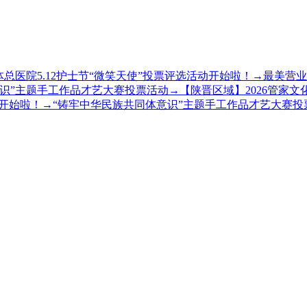
总医院5.12护士节“微笑天使”投票评选活动开始啦！
→
最美营业
意识”主题手工作品才艺大赛投票活动
→
【陕晋区域】2026管家文
选开始啦！
→
“铸牢中华民族共同体意识”主题手工作品才艺大赛投