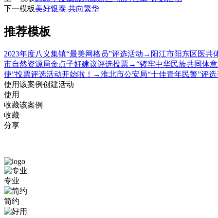
下一模板
美好银泰 共向繁华
推荐模板
2023年度八义集镇“最美网格员”评选活动
→
阳江市阳东区医共体
市自然资源局金点子好建议评选投票
→
“铸牢中华民族共同体
使”投票评选活动开始啦！
→
淮北市公安局“十佳青年民警”评
使用该案例创建活动
使用
收藏该案例
收藏
分享
最
专业
美
简约
医