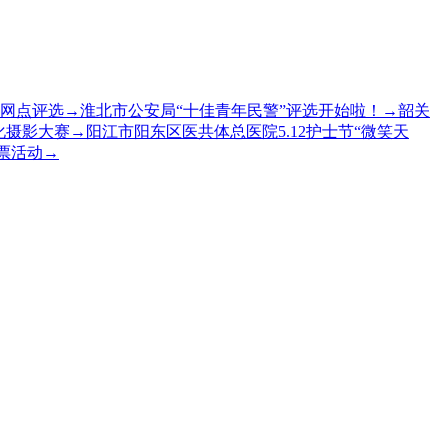
网点评选
→
淮北市公安局“十佳青年民警”评选开始啦！
→
韶关
化摄影大赛
→
阳江市阳东区医共体总医院5.12护士节“微笑天
票活动
→