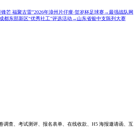
显锋芒 福聚古雷”2026年漳州片仔癀·贺岁杯足球赛
→
最强战队网
年度成都东部新区“优秀社工”评选活动
→
山东省银中支陈列大赛
卷调查、考试测评、报名表单、在线收款、H5 海报邀请函、互