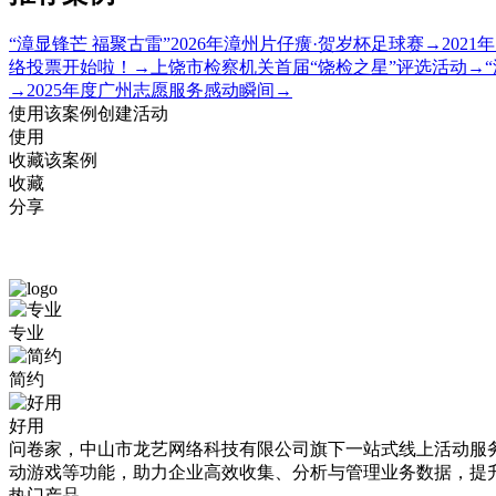
“漳显锋芒 福聚古雷”2026年漳州片仔癀·贺岁杯足球赛
→
202
络投票开始啦！
→
上饶市检察机关首届“饶检之星”评选活动
→
→
2025年度广州志愿服务感动瞬间
→
使用该案例创建活动
使用
收藏该案例
收藏
分享
中
专业
国
简约
红
投
好用
问卷家，中山市龙艺网络科技有限公司旗下一站式线上活动服务平
票
动游戏等功能，助力企业高效收集、分析与管理业务数据，提
模
热门产品