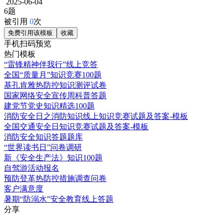
2025-06-04
6题
被引用
0
次
免费引用该模板
收藏
手机扫码预览
热门模板
“雷锋精神伴我行”线上竞答
全国“质量月”知识竞赛100题
基孔肯雅热防控知识测评试卷
国家网络安全宣传周科普答题
建党节党史知识精选100题
消防安全日之消防知识线上知识竞赛试题及答案-模板
全国交通安全日知识竞赛试题及答案-模板
消防安全知识答题题库
“世界读书日”问卷调研
新《安全生产法》知识100题
自驾游活动报名
预防登革热防控措施调查问卷
客户满意度
暑期“防溺水”安全教育线上答题
分享