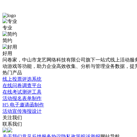
问
零
专业
卷
碳
简约
调
生
研
态
好用
问卷家，中山市龙艺网络科技有限公司旗下一站式线上活动服务平
免
学
动游戏等功能，助力企业高效收集、分析与管理业务数据，提
费
院
热门产品
线上投票评选系统
模
培
在线问卷调查平台
板
训
在线考试测评工具
活动报名表单制作
详
考
H5 电子邀请函制作
情
核
活动宣传海报设计
关注我们
-
介
联系我们
题
绍
关于我们
意见反馈
服务协议
隐私政策
投诉举报
网站导航