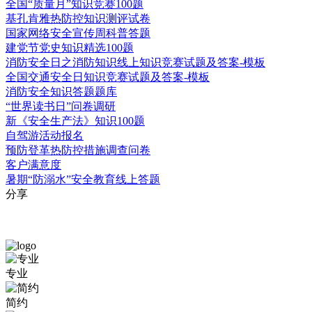
全国“质量月”知识竞赛100题
基孔肯雅热防控知识测评试卷
国家网络安全宣传周科普答题
建党节党史知识精选100题
消防安全日之消防知识线上知识竞赛试题及答案-模板
全国交通安全日知识竞赛试题及答案-模板
消防安全知识答题题库
“世界读书日”问卷调研
新《安全生产法》知识100题
自驾游活动报名
预防登革热防控措施调查问卷
客户满意度
暑期“防溺水”安全教育线上答题
分享
问
校
专业
卷
园
简约
调
安